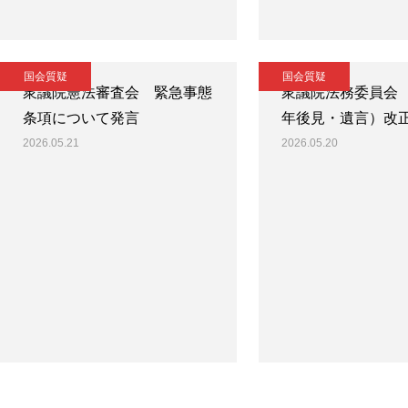
国会質疑
国会質疑
衆議院憲法審査会 緊急事態
衆議院法務委員会
条項について発言
年後見・遺言）改
2026.05.21
2026.05.20