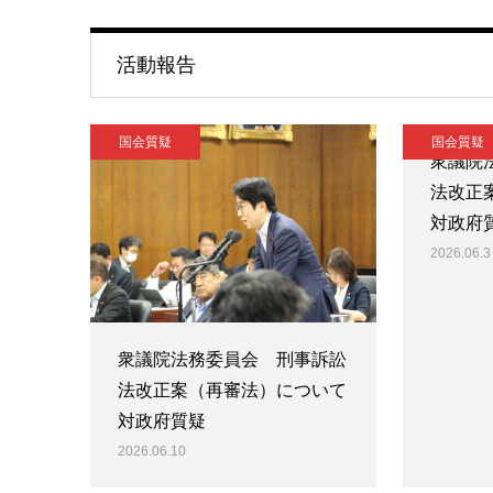
活動報告
国会質疑
国会質疑
衆議院
法改正
対政府
2026.06.3
衆議院法務委員会 刑事訴訟
法改正案（再審法）について
対政府質疑
2026.06.10