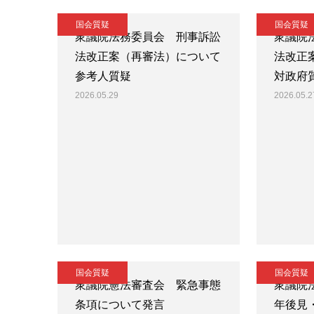
国会質疑
国会質疑
衆議院法務委員会 刑事訴訟
衆議院
法改正案（再審法）について
法改正
参考人質疑
対政府
2026.05.29
2026.05.2
国会質疑
国会質疑
衆議院憲法審査会 緊急事態
衆議院
条項について発言
年後見