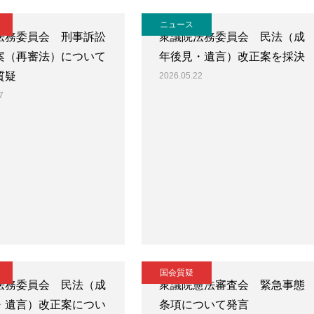
ニュース
法務委員会 刑事訴訟
衆議院法務委員会 民法（成
案（再審法）について
年後見・遺言）改正案を採決
質疑
2026.05.22
7
国会質疑
法務委員会 民法（成
衆議院憲法審査会 緊急事態
・遺言）改正案につい
条項について発言