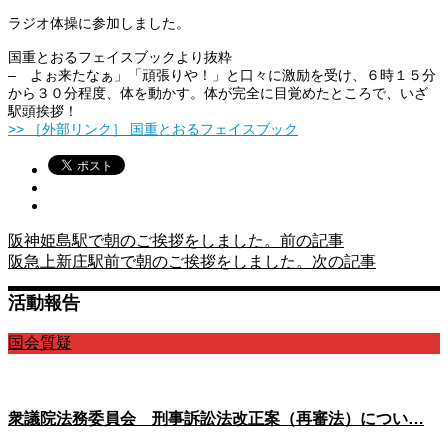
ラジオ体操に参加しました。
国重とおるフェイスブックより抜粋
– よぉ来たなぁ」「頑張りや！」と口々に激励を受け、６時１５分
から３０分程度、体を動かす。体が完全に目覚めたところで、いざ
駅頭挨拶！
>> ［外部リンク］ 国重とおるフェイスブック
阪神姫島駅で朝のご挨拶をしました。
前の記事
阪急上新庄駅前で朝のご挨拶をしました。
次の記事
活動報告
国会質疑
衆議院法務委員会 刑事訴訟法改正案（再審法）につい…