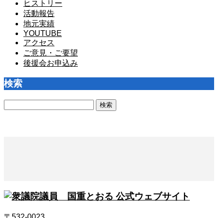
ヒストリー
活動報告
地元実績
YOUTUBE
アクセス
ご意見・ご要望
後援会お申込み
検索
検
索:
〒532-0023