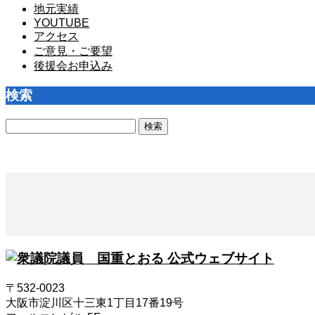
地元実績
YOUTUBE
アクセス
ご意見・ご要望
後援会お申込み
検索
検
索:
〒532-0023
大阪市淀川区十三東1丁目17番19号