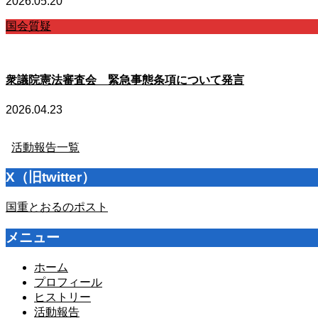
2026.05.20
国会質疑
衆議院憲法審査会 緊急事態条項について発言
2026.04.23
活動報告一覧
X（旧twitter）
国重とおるのポスト
メニュー
ホーム
プロフィール
ヒストリー
活動報告