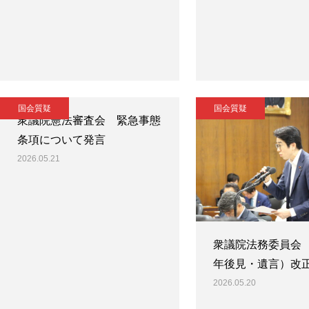
国会質疑
国会質疑
衆議院憲法審査会 緊急事態
条項について発言
2026.05.21
衆議院法務委員会
年後見・遺言）改
2026.05.20