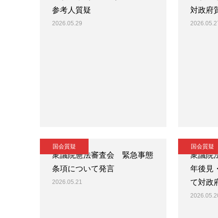
参考人質疑
対政府
2026.05.29
2026.05.2
国会質疑
国会質疑
衆議院憲法審査会 緊急事態
衆議院
条項について発言
年後見
て対政
2026.05.21
2026.05.2