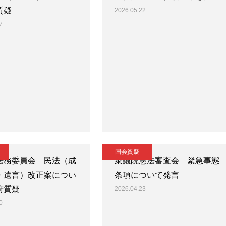
質疑
2026.05.22
7
国会質疑
法務委員会 民法（成
衆議院憲法審査会 緊急事態
・遺言）改正案につい
条項について発言
府質疑
2026.04.23
0