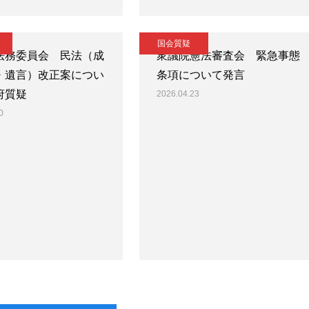
国会質疑
法務委員会 民法（成
衆議院憲法審査会 緊急事態
・遺言）改正案につい
条項について発言
府質疑
2026.04.23
0