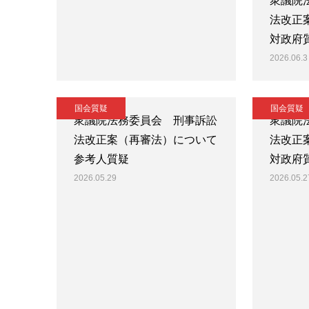
衆議院
法改正
対政府
2026.06.3
国会質疑
国会質疑
衆議院法務委員会 刑事訴訟
衆議院
法改正案（再審法）について
法改正
参考人質疑
対政府
2026.05.29
2026.05.2