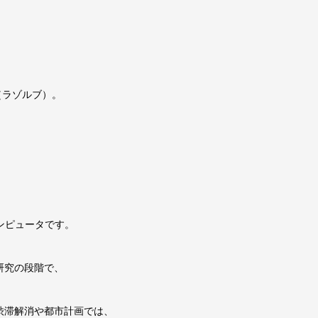
（ラゾルブ）。
コンピュータです。
研究の段階で、
渋滞解消や都市計画では、