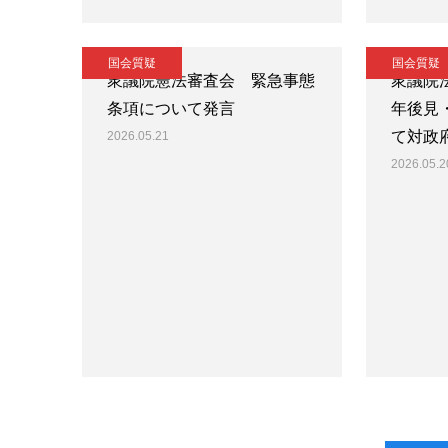
国会質疑
国会質疑
衆議院憲法審査会 緊急事態
衆議院
条項について発言
年後見
て対政
2026.05.21
2026.05.2