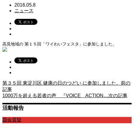
2016.05.8
ニュース
高見地域の 第１５回「ワイわいフェスタ」に参加しました。
第３５回 東淀川区 健康の日のつどい に参加しました。
前の
記事
1000万を超える若者の声 『VOICE ACTION…
次の記事
活動報告
国会質疑