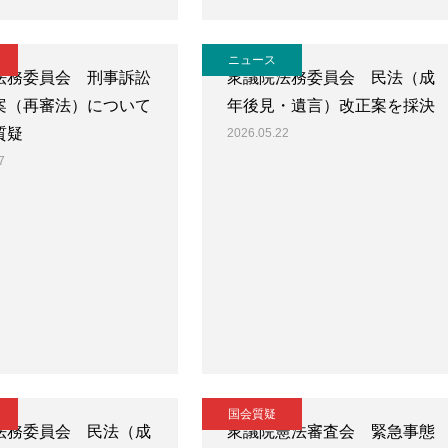
ニュース
法務委員会 刑事訴訟
衆議院法務委員会 民法（成
案（再審法）について
年後見・遺言）改正案を採決
質疑
2026.05.22
7
国会質疑
法務委員会 民法（成
衆議院憲法審査会 緊急事態