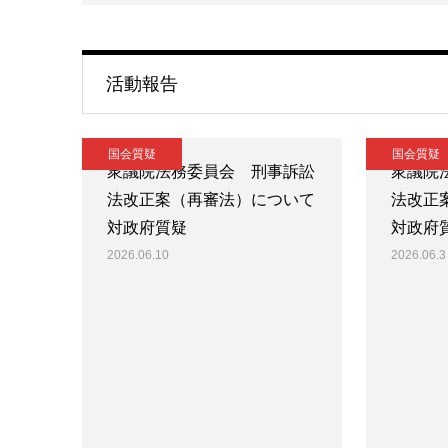
活動報告
国会質疑
国会質疑
衆議院法務委員会 刑事訴訟
衆議院
法改正案（再審法）について
法改正
対政府質疑
対政府
2026.06.10
2026.06.3