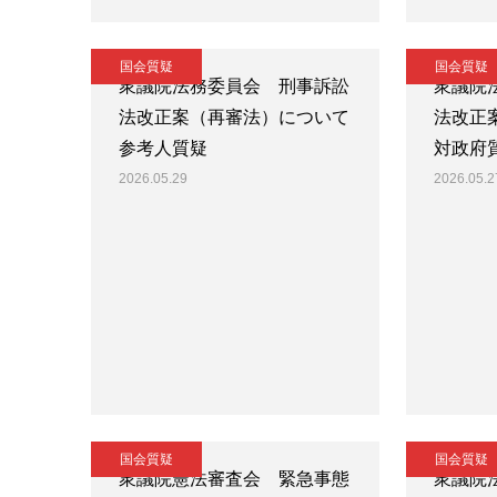
国会質疑
国会質疑
衆議院法務委員会 刑事訴訟
衆議院
法改正案（再審法）について
法改正
参考人質疑
対政府
2026.05.29
2026.05.2
国会質疑
国会質疑
衆議院憲法審査会 緊急事態
衆議院