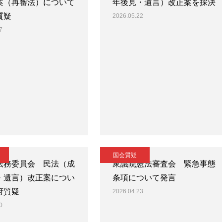
案（再審法）について
年後見・遺言）改正案を採決
質疑
2026.05.22
7
国会質疑
法務委員会 民法（成
衆議院憲法審査会 緊急事態
・遺言）改正案につい
条項について発言
府質疑
2026.04.23
0