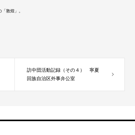
の「敦煌」。
訪中団活動記録（その４） 寧夏
回族自治区外事弁公室