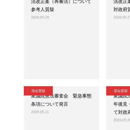
法改正案（再審法）について
法改正
参考人質疑
対政府
2026.05.29
2026.05.2
国会質疑
国会質疑
衆議院憲法審査会 緊急事態
衆議院
条項について発言
年後見
て対政
2026.05.21
2026.05.2