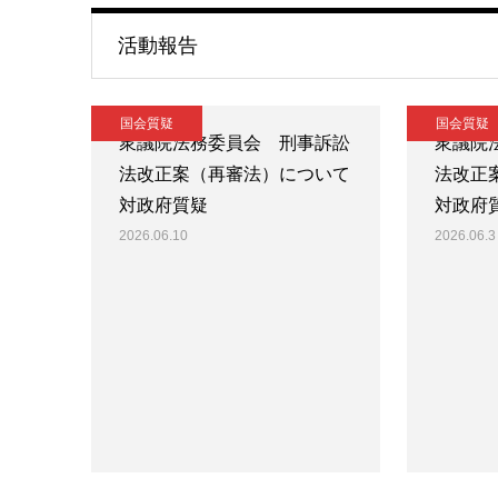
活動報告
国会質疑
国会質疑
衆議院法務委員会 刑事訴訟
衆議院
法改正案（再審法）について
法改正
対政府質疑
対政府
2026.06.10
2026.06.3