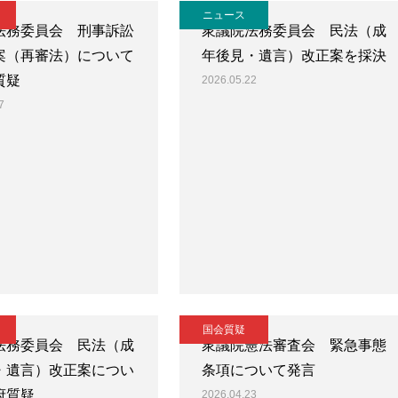
ニュース
法務委員会 刑事訴訟
衆議院法務委員会 民法（成
案（再審法）について
年後見・遺言）改正案を採決
質疑
2026.05.22
7
国会質疑
法務委員会 民法（成
衆議院憲法審査会 緊急事態
・遺言）改正案につい
条項について発言
府質疑
2026.04.23