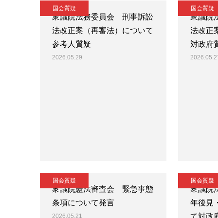
国会質疑
国会質疑
衆議院法務委員会 刑事訴訟
衆議院
法改正案（再審法）について
法改正
参考人質疑
対政府
2026.05.29
2026.05.2
国会質疑
国会質疑
衆議院憲法審査会 緊急事態
衆議院
条項について発言
年後見
て対政
2026.05.21