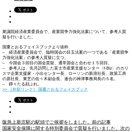
衆議院経済産業委員会で、産業競争力強化法案について、参考人質
疑を行いました。
国重とおるフェイスブックより抜粋
– 経済産業委員会で、臨時国会の目玉法案の一つである「産業競争
力強化法案」の参考人質疑に立つ。
– 今国会３回目の国会質疑、通常国会と合わせ１５回目。
– 参考人は、先月訪問した富士市産業支援センター〈f-Biz〉のカリ
スマ企業支援家・小出センター長、ローソンの新浪社長、政策工房
の原社長、東芝の佐々木副会長、連合の神津事務局長の５名。
– 錚々たる顔ぶれ。
>> ［外部リンク］ 国重とおるフェイスブック
阪急上新庄駅の駅頭でご挨拶をしました。
前の記事
国家安全保障に関する特別委員会で質疑を行いました。
次の