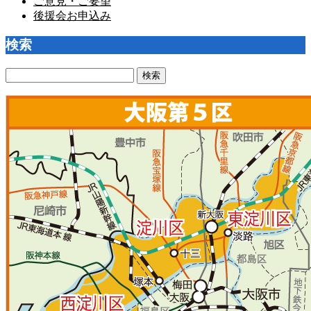
ご意見・ご要望
後援会お申込み
検索
検
索: