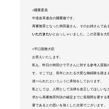
○國重委員
中道改革連合の國重徹です。
再審無罪となった袴田巌さん、そのお姉さんであ
いただきたい
とおっしゃいました。この言葉を大
○平口国務大臣
お答えいたします。
私も、昨日の袴田ひで子さんに対する参考人質疑
す。そこでは、長年にわたる大変な御経験を踏ま
述べられたというふうに承知をしております。
私としては、人間として法律を改正してほしいな
求から再審無罪判決の確定までに長期間を要する
要であるとの思いを強くした次第でございます。