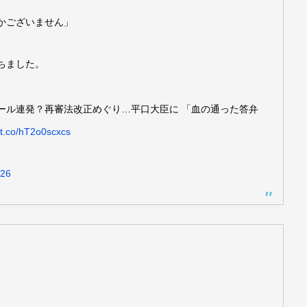
かございません」
ちました。
ール連発？再審法改正めぐり…平口大臣に 「血の通った答弁
//t.co/hT2o0scxcs
026