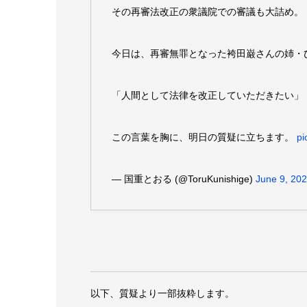
その再審法改正の衆議院での審議も大詰め。
今日は、再審無罪となった袴田巌さんの姉・
「人間として法律を改正していただきたい」
この言葉を胸に、明日の質疑に立ちます。
pi
— 国重とおる (@ToruKunishige)
June 9, 20
以下、質疑より一部抜粋します。