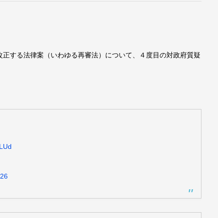
改正する法律案（いわゆる再審法）について、４度目の対政府質疑
aLUd
026