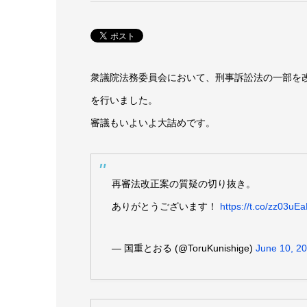
衆議院法務委員会において、刑事訴訟法の一部を
を行いました。
審議もいよいよ大詰めです。
再審法改正案の質疑の切り抜き。
ありがとうございます！
https://t.co/zz03uE
— 国重とおる (@ToruKunishige)
June 10, 2