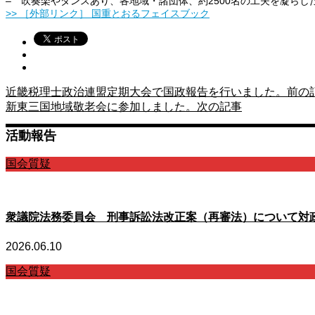
– 吹奏楽やダンスあり、各地域・諸団体、約2500名の工夫を凝らし
>> ［外部リンク］ 国重とおるフェイスブック
近畿税理士政治連盟定期大会で国政報告を行いました。
前の
新東三国地域敬老会に参加しました。
次の記事
活動報告
国会質疑
衆議院法務委員会 刑事訴訟法改正案（再審法）について対
2026.06.10
国会質疑