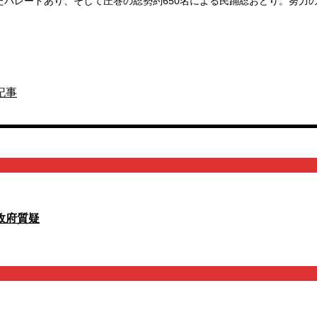
たパレードあり、そして圧巻の総勢約650名による民踊総おどり。努力
記事
政府質疑