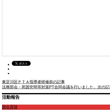
東淀川区ＰＴＡ指導者研修
前の記事
法務部会・死因究明等対策PT合同会議を行いました。
次の記
活動報告
国会質疑