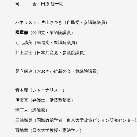
司 会：田原 総一朗
パネリスト：片山さつき（自民党・参議院議員）
國重徹
（公明党・衆議院議員）
辻元清美（民進党・衆議院議員）
井上哲士（日本共産党・参議院議員）
足立康史（おおさか維新の会・衆議院議員）
青木理（ジャーナリスト）
伊藤真（弁護士、伊藤塾塾長）
潮匡人（評論家）
三浦瑠麗（国際政治学者、東京大学政策ビジョン研究センター
百地章（日本大学教授＜憲法学＞）