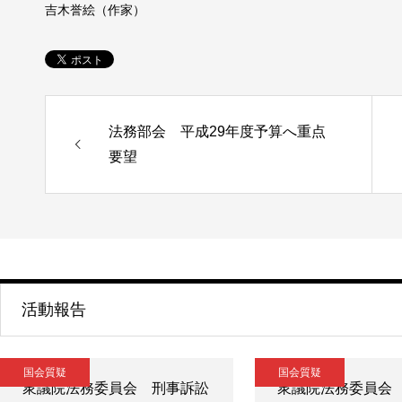
吉木誉絵（作家）
法務部会 平成29年度予算へ重点
要望
活動報告
国会質疑
国会質疑
衆議院法務委員会 刑事訴訟
衆議院法務委員会