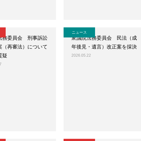
ニュース
法務委員会 刑事訴訟
衆議院法務委員会 民法（成
案（再審法）について
年後見・遺言）改正案を採決
質疑
2026.05.22
7