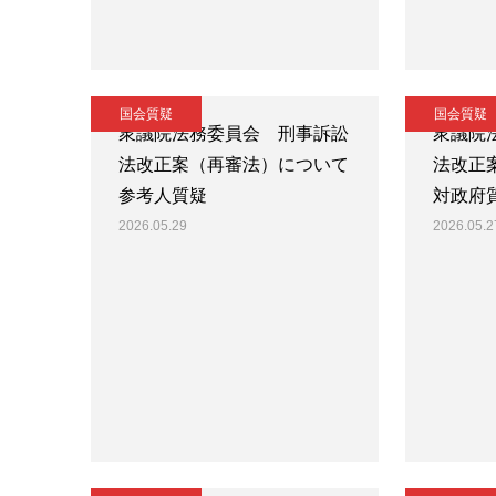
国会質疑
国会質疑
衆議院法務委員会 刑事訴訟
衆議院
法改正案（再審法）について
法改正
参考人質疑
対政府
2026.05.29
2026.05.2