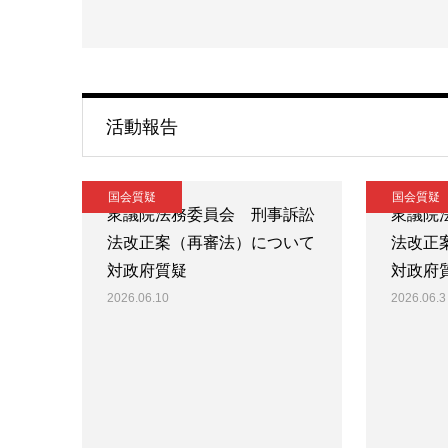
活動報告
国会質疑
国会質疑
衆議院法務委員会 刑事訴訟
衆議院
法改正案（再審法）について
法改正
対政府質疑
対政府
2026.06.10
2026.06.3