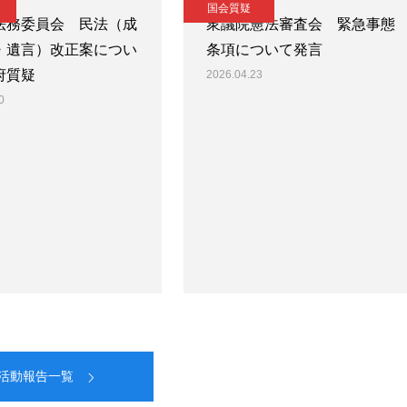
国会質疑
法務委員会 民法（成
衆議院憲法審査会 緊急事態
・遺言）改正案につい
条項について発言
府質疑
2026.04.23
0
活動報告一覧