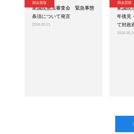
国会質疑
国会質疑
衆議院憲法審査会 緊急事態
衆議院
条項について発言
年後見
て対政
2026.05.21
2026.05.2