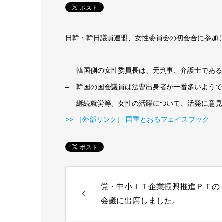
日韓・韓日議員連盟、女性委員会の初会合に参加
– 韓国側の女性委員長は、元判事、弁護士であ
– 韓国の国会議員は法曹出身者が一番多いよう
– 継続就労等、女性の活躍について、活発に意
>> ［外部リンク］ 国重とおるフェイスブック
党・中小ＩＴ企業振興推進ＰＴの
会議に出席しました。