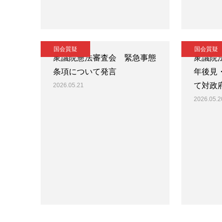
国会質疑
国会質疑
衆議院憲法審査会 緊急事態
衆議院
条項について発言
年後見
て対政
2026.05.21
2026.05.2