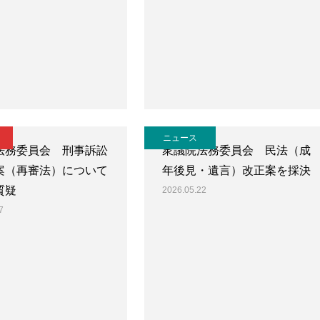
ニュース
法務委員会 刑事訴訟
衆議院法務委員会 民法（成
案（再審法）について
年後見・遺言）改正案を採決
質疑
2026.05.22
7