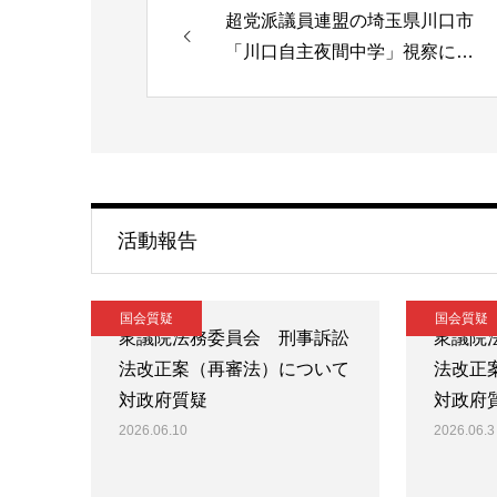
超党派議員連盟の埼玉県川口市
「川口自主夜間中学」視察に…
活動報告
国会質疑
国会質疑
衆議院法務委員会 刑事訴訟
衆議院
法改正案（再審法）について
法改正
対政府質疑
対政府
2026.06.10
2026.06.3