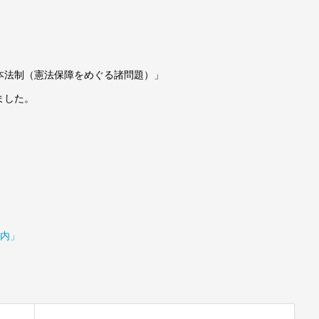
本法制（憲法保障をめぐる諸問題）」
ました。
枠内」