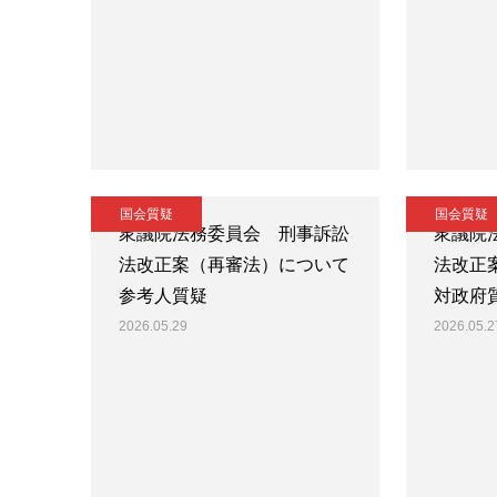
国会質疑
国会質疑
衆議院法務委員会 刑事訴訟
衆議院
法改正案（再審法）について
法改正
参考人質疑
対政府
2026.05.29
2026.05.2