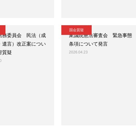
国会質疑
法務委員会 民法（成
衆議院憲法審査会 緊急事態
・遺言）改正案につい
条項について発言
府質疑
2026.04.23
0