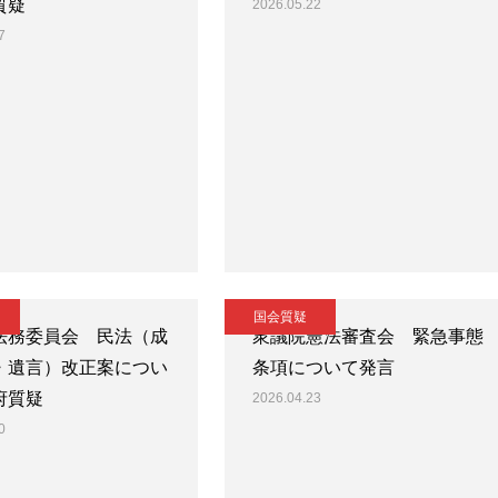
質疑
2026.05.22
7
国会質疑
法務委員会 民法（成
衆議院憲法審査会 緊急事態
・遺言）改正案につい
条項について発言
府質疑
2026.04.23
0