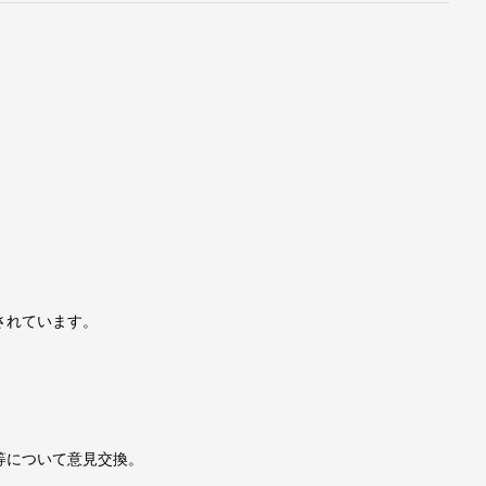
されています。
、
等について意見交換。