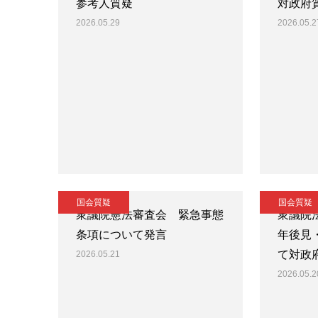
参考人質疑
対政府
2026.05.29
2026.05.2
国会質疑
国会質疑
衆議院憲法審査会 緊急事態
衆議院
条項について発言
年後見
て対政
2026.05.21
2026.05.2