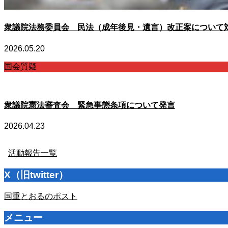
衆議院法務委員会 民法（成年後見・遺言）改正案について
2026.05.20
国会質疑
衆議院憲法審査会 緊急事態条項について発言
2026.04.23
活動報告一覧
X（旧twitter）
国重とおるのポスト
メニュー