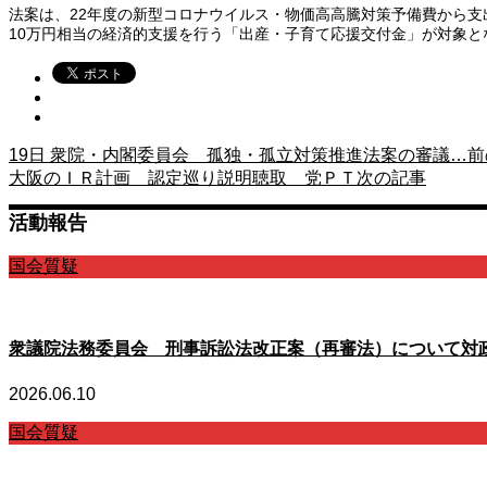
法案は、22年度の新型コロナウイルス・物価高高騰対策予備費から支
10万円相当の経済的支援を行う「出産・子育て応援交付金」が対象と
19日 衆院・内閣委員会 孤独・孤立対策推進法案の審議…
前
大阪のＩＲ計画 認定巡り説明聴取 党ＰＴ
次の記事
活動報告
国会質疑
衆議院法務委員会 刑事訴訟法改正案（再審法）について対
2026.06.10
国会質疑