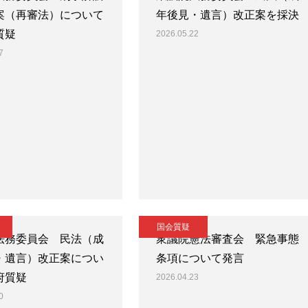
案（再審法）について
年後見・遺言）改正案を採決
質疑
2026.05.22
7
国会質疑
法務委員会 民法（成
衆議院憲法審査会 緊急事態
・遺言）改正案につい
条項について発言
府質疑
2026.04.23
0