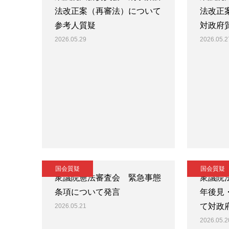
法改正案（再審法）について
法改正
参考人質疑
対政府
2026.05.29
2026.05.2
国会質疑
国会質疑
衆議院憲法審査会 緊急事態
衆議院
条項について発言
年後見
て対政
2026.05.21
2026.05.2