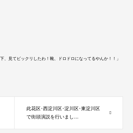
、下、見てビックリしたわ！靴、ドロドロになってるやんか！！」
此花区･西淀川区･淀川区･東淀川区
で街頭演説を行いまし…