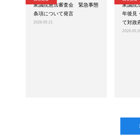
衆議院憲法審査会 緊急事態
衆議院
条項について発言
年後見
て対政
2026.05.21
2026.05.2