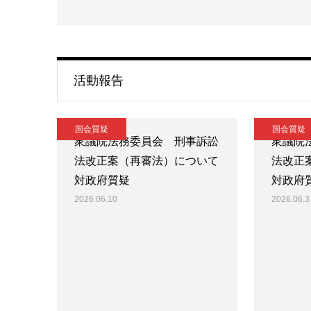
活動報告
国会質疑
国会質疑
衆議院法務委員会 刑事訴訟
衆議院
法改正案（再審法）について
法改正
対政府質疑
対政府
2026.06.10
2026.06.3