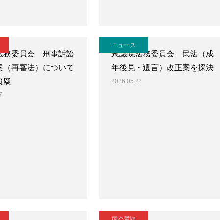
ニュース
法務委員会 刑事訴訟
衆議院法務委員会 民法（成
案（再審法）について
年後見・遺言）改正案を採決
質疑
2026.05.22
7
国会質疑