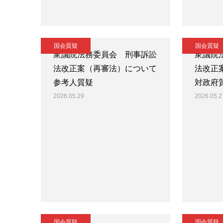
国会質疑
国会質疑
衆議院法務委員会 刑事訴訟
衆議院
法改正案（再審法）について
法改正
参考人質疑
対政府
2026.05.29
2026.05.2
国会質疑
国会質疑