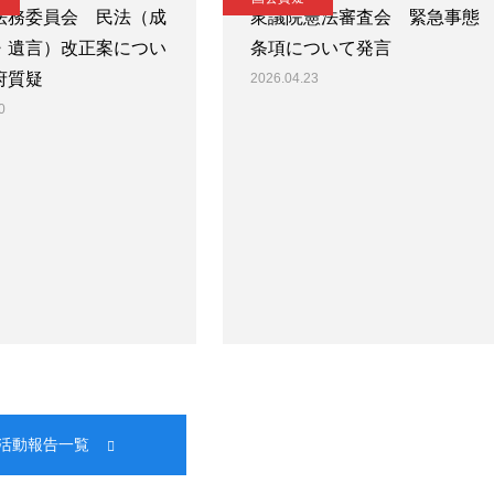
法務委員会 民法（成
衆議院憲法審査会 緊急事態
・遺言）改正案につい
条項について発言
府質疑
2026.04.23
0
活動報告一覧