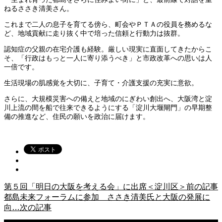
ねるささき清美さん。
これまで二人の息子を育てる傍ら、町会やＰＴＡの役員を務めるな
ど、地域貢献に走り抜く中で培った信頼と行動力は抜群。
認知症の父親の在宅介護も経験。厳しい現実に直面してきたからこ
そ、「行政はもっと一人に寄り添うべき」と市政改革への思いは人
一倍です。
生活現場の肌感覚を大切に、子育て・介護支援の充実に意欲。
さらに、大規模災害への備えと地域のにぎわい創出へ、大阪湾と淀
川上流の間を船で往来できるようにする「淀川大堰閘門」の早期整
備の推進など、住民の願いを政治に届けます。
第５回「明日の大阪を考える会」に出席＜淀川区＞
前の記事
都島未来フォーラムに参加 ささき清美氏と大阪の発展に
向…
次の記事