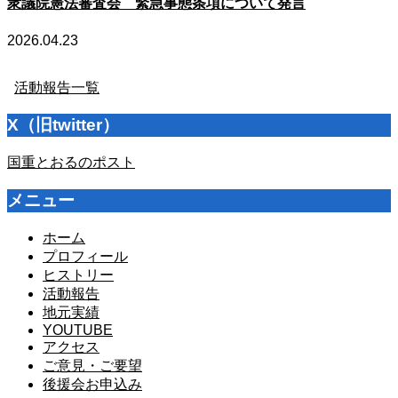
衆議院憲法審査会 緊急事態条項について発言
2026.04.23
活動報告一覧
X（旧twitter）
国重とおるのポスト
メニュー
ホーム
プロフィール
ヒストリー
活動報告
地元実績
YOUTUBE
アクセス
ご意見・ご要望
後援会お申込み