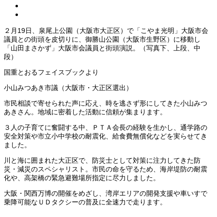
２月19日、泉尾上公園（大阪市大正区）で「こやま光明」大阪市会
議員との街頭を皮切りに、御勝山公園（大阪市生野区）に移動し
「山田まさかず」大阪市会議員と街頭演説。（写真下、上段、中
段）
国重とおるフェイスブックより
小山みつあき市議（大阪市・大正区選出）
市民相談で寄せられた声に応え、時を逃さず形にしてきた小山みつ
あきさん。地域に密着した活動に信頼が集まります。
３人の子育てに奮闘する中、ＰＴＡ会長の経験を生かし、通学路の
安全対策や市立小中学校の耐震化、給食費無償化などを実らせてき
ました。
川と海に囲まれた大正区で、防災士として対策に注力してきた防
災・減災のスペシャリスト。市民の命を守るため、海岸堤防の耐震
化や、高架橋の緊急避難場所指定に尽力しました。
大阪・関西万博の開催をめざし、湾岸エリアの開発支援や車いすで
乗降可能なＵＤタクシーの普及に全速力で走ります。