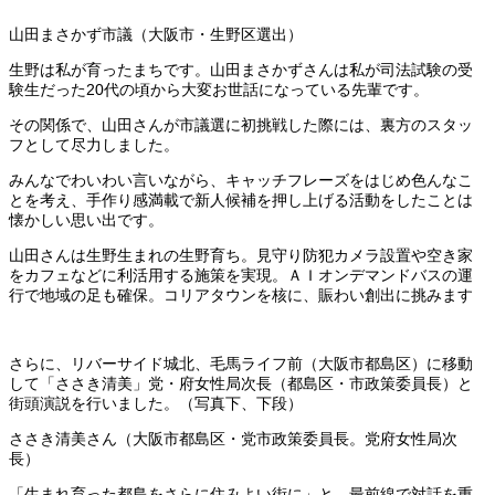
山田まさかず市議（大阪市・生野区選出）
生野は私が育ったまちです。山田まさかずさんは私が司法試験の受
験生だった20代の頃から大変お世話になっている先輩です。
その関係で、山田さんが市議選に初挑戦した際には、裏方のスタッ
フとして尽力しました。
みんなでわいわい言いながら、キャッチフレーズをはじめ色んなこ
とを考え、手作り感満載で新人候補を押し上げる活動をしたことは
懐かしい思い出です。
山田さんは生野生まれの生野育ち。見守り防犯カメラ設置や空き家
をカフェなどに利活用する施策を実現。ＡＩオンデマンドバスの運
行で地域の足も確保。コリアタウンを核に、賑わい創出に挑みます
さらに、リバーサイド城北、毛馬ライフ前（大阪市都島区）に移動
して「ささき清美」党・府女性局次長（都島区・市政策委員長）と
街頭演説を行いました。（写真下、下段）
ささき清美さん（大阪市都島区・党市政策委員長。党府女性局次
長）
「生まれ育った都島をさらに住みよい街に」と、最前線で対話を重