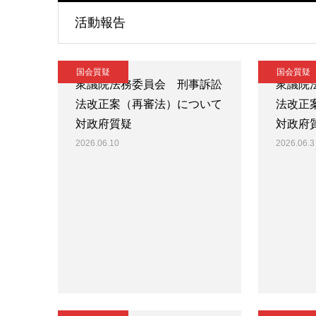
活動報告
国会質疑
国会質疑
衆議院法務委員会 刑事訴訟
衆議院
法改正案（再審法）について
法改正
対政府質疑
対政府
2026.06.10
2026.06.3