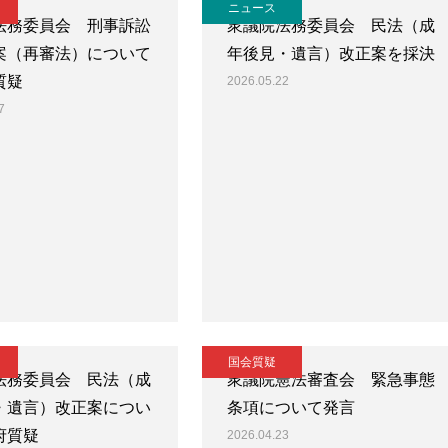
ニュース
法務委員会 刑事訴訟
衆議院法務委員会 民法（成
案（再審法）について
年後見・遺言）改正案を採決
質疑
2026.05.22
7
国会質疑
法務委員会 民法（成
衆議院憲法審査会 緊急事態
・遺言）改正案につい
条項について発言
府質疑
2026.04.23