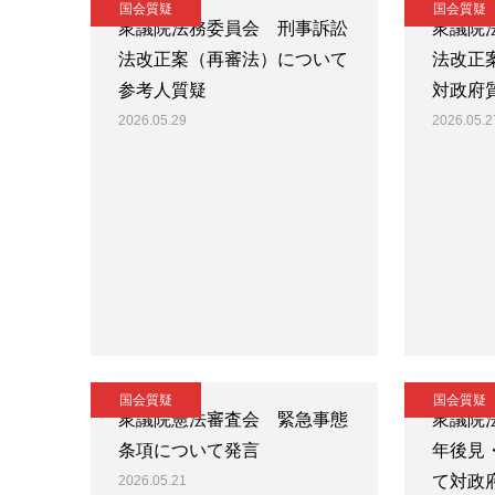
国会質疑
国会質疑
衆議院法務委員会 刑事訴訟
衆議院
法改正案（再審法）について
法改正
参考人質疑
対政府
2026.05.29
2026.05.2
国会質疑
国会質疑
衆議院憲法審査会 緊急事態
衆議院
条項について発言
年後見
て対政
2026.05.21