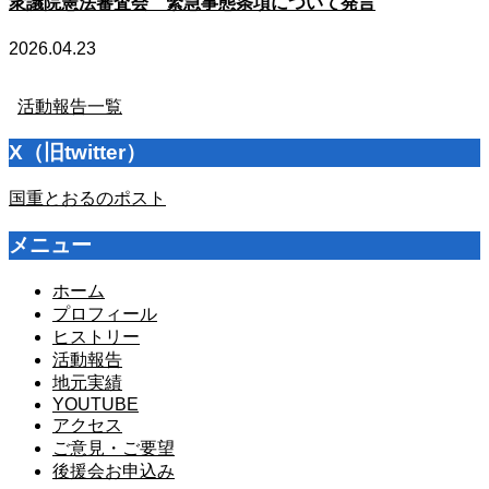
衆議院憲法審査会 緊急事態条項について発言
2026.04.23
活動報告一覧
X（旧twitter）
国重とおるのポスト
メニュー
ホーム
プロフィール
ヒストリー
活動報告
地元実績
YOUTUBE
アクセス
ご意見・ご要望
後援会お申込み