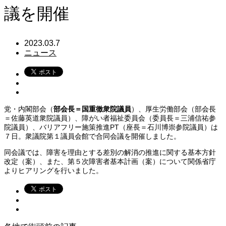
議を開催
2023.03.7
ニュース
党・内閣部会（
部会長＝国重徹衆院議員
）、厚生労働部会（部会長
＝佐藤英道衆院議員）、障がい者福祉委員会（委員長＝三浦信祐参
院議員）、バリアフリー施策推進PT（座長＝石川博崇参院議員）は
７日。衆議院第１議員会館で合同会議を開催しました。
同会議では、障害を理由とする差別の解消の推進に関する基本方針
改定（案）、また、第５次障害者基本計画（案）について関係省庁
よりヒアリングを行いました。