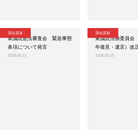
国会質疑
国会質疑
衆議院憲法審査会 緊急事態
衆議院法務委員会
条項について発言
年後見・遺言）改
2026.05.21
2026.05.20