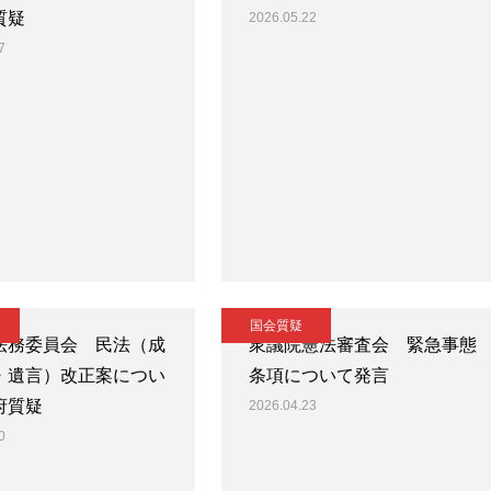
質疑
2026.05.22
7
国会質疑
法務委員会 民法（成
衆議院憲法審査会 緊急事態
・遺言）改正案につい
条項について発言
府質疑
2026.04.23
0