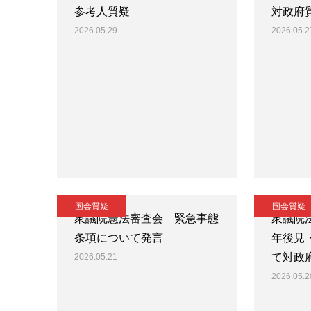
参考人質疑
対政府
2026.05.29
2026.05.2
国会質疑
国会質疑
衆議院憲法審査会 緊急事態
衆議院
条項について発言
年後見
て対政
2026.05.21
2026.05.2