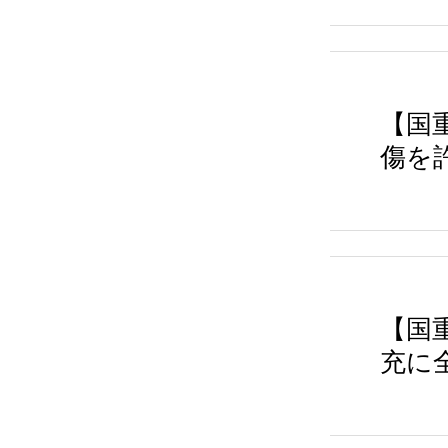
【国
傷を
【国
充に