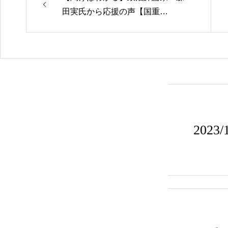
田実氏から応援の声【国重…
202