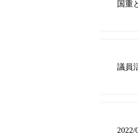
国重
議員
202