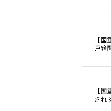
【国
戸籍
【国
され