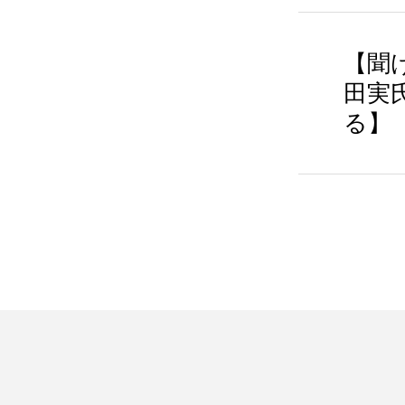
【聞
田実
る】