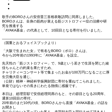
歌手のBOROさんの安倍晋三首相表敬訪問に同席しました。
BOROさんは、全身の筋肉が衰える筋ジストロフィー症の治療や研
究を推進する
「AYAKA基金」の代表として、10回目となる寄付を行いました。
———————————————————————————————
（国重とおるフェイスブックより）
「大阪で生まれた女」で有名なBORO（ボロ）さんは、
今から20年前の1993年に「AYAKA基金」を設立。
先天性の「筋ジストロフィー」で、9歳という若さで生涯を閉じた綾
佳ちゃんとの約束を果たすため、
チャリティーコンサート等で集まったお金が100万円になるごとに厚
生労働大臣を通じ、
（公財）精神・神経科学振興財団に寄付を重ねてこられました。
単発ではないその長きにわたる熱情に感服です。
本日は、総理官邸で安倍総理同席のもと、その節目となる20周年、
通算10回目の寄付。
20年前のまだ10代の頃、BOROさんから直接「AYAKA基金」の話を
お聞きし
力になりたいと言っていた私も、赤羽副大臣と同行させて頂きまし