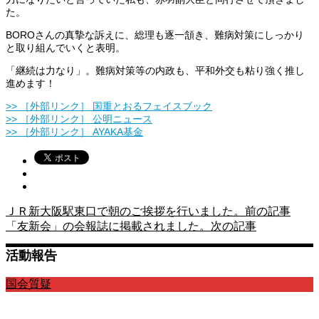
た。
BOROさんの真摯な訴えに、総理も逐一頷き、難病対策にしっかり
と取り組んでいくと表明。
「継続は力なり」。難病対策等の内政も、平和外交も粘り強く推し
進めます！
>> ［外部リンク］ 国重とおるフェイスブック
>> ［外部リンク］ 公明ニュース
>> ［外部リンク］ AYAKA基金
ＪＲ新大阪駅東口で朝のご挨拶を行いました。
前の記事
「友新会」の会報誌に掲載されました。
次の記事
活動報告
国会質疑