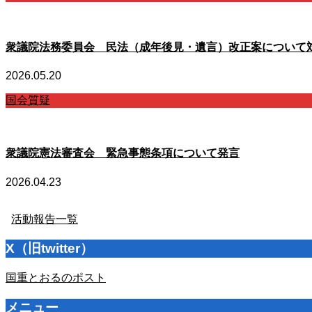
衆議院法務委員会 民法（成年後見・遺言）改正案について
2026.05.20
国会質疑
衆議院憲法審査会 緊急事態条項について発言
2026.04.23
活動報告一覧
X（旧twitter）
国重とおるのポスト
メニュー