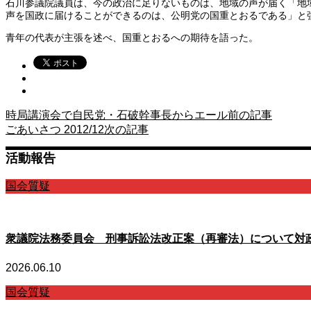
石川参議院議員は、今の政治に足りないものは、地域の声が届く「地
声を国政に届けることができるのは、公明党の国重とおるである」と
青年の代表が主張を述べ、国重とおるへの期待を語った。
時局講演会で自民党・石破幹事長からエール
前の記事
ごあいさつ 2012/12
次の記事
活動報告
国会質疑
衆議院法務委員会 刑事訴訟法改正案（再審法）について対
2026.06.10
国会質疑