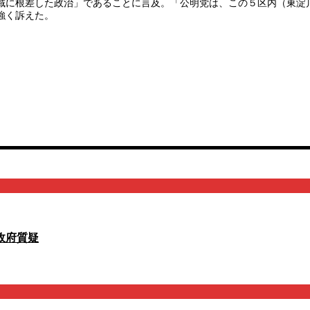
域に根差した政治」であることに言及。「公明党は、この５区内（東淀
強く訴えた。
政府質疑