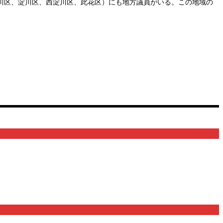
川区、淀川区、西淀川区、此花区）にも地方議員がいる。この地域の