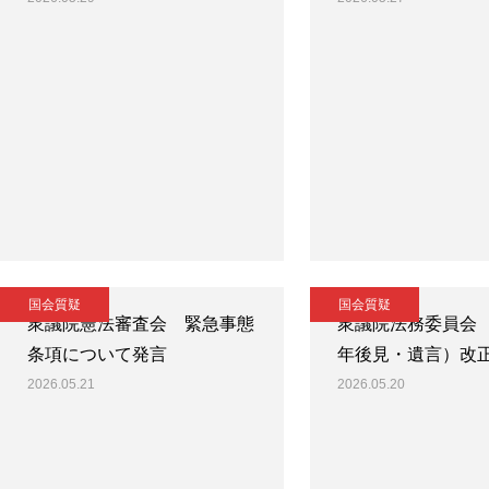
国会質疑
国会質疑
衆議院憲法審査会 緊急事態
衆議院法務委員会
条項について発言
年後見・遺言）改
2026.05.21
2026.05.20