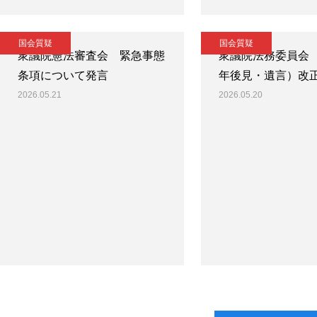
国会質疑
国会質疑
衆議院憲法審査会 緊急事態
衆議院法務委員会
条項について発言
年後見・遺言）改
2026.05.21
2026.05.20