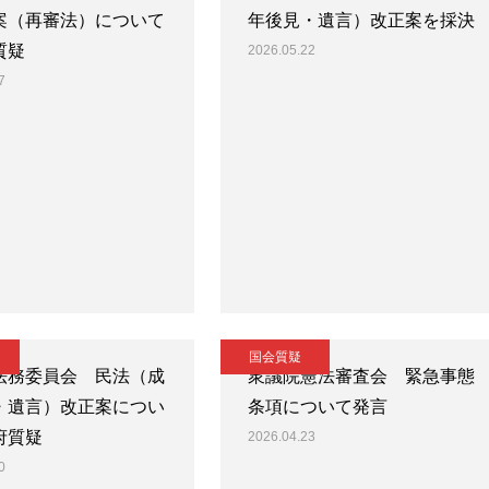
案（再審法）について
年後見・遺言）改正案を採決
質疑
2026.05.22
7
国会質疑
法務委員会 民法（成
衆議院憲法審査会 緊急事態
・遺言）改正案につい
条項について発言
府質疑
2026.04.23
0