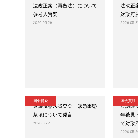
法改正案（再審法）について
法改正
参考人質疑
対政府
2026.05.29
2026.05.2
国会質疑
国会質疑
衆議院憲法審査会 緊急事態
衆議院
条項について発言
年後見
て対政
2026.05.21
2026.05.2