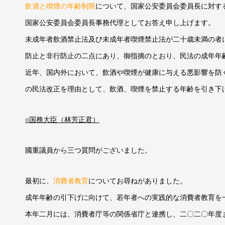
飲酒と喫煙の年齢制限
について、国家公安委員会委員長に対す
国家公安委員会委員長事務代理としてお答え申し上げます。
未成年者飲酒禁止法及び未成年者喫煙禁止法が二十歳未満の者
防止と非行防止の二点にあり、御指摘のとおり、民法の成年年
近年、国内外において、飲酒や喫煙が健康に与える悪影響を防
の民法改正を理由として、飲酒、喫煙を禁止する年齢を引き下
○国務大臣（林芳正君）
國重議員から三つ質問がございました。
最初に、
消費者教育
についてお尋ねがありました。
成年年齢の引下げに向けて、若年者への実践的な消費者教育を
本年二月には、消費者庁等の関係省庁と連携し、二〇二〇年度