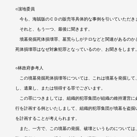
○濵地委員
今も、海賊版のＣＤの販売等具体的な事例を引いていただき
それと、もう一つ、最後に聞きます。
墳墓発掘死体損壊罪、墓荒らしがテロなどと関連があるのか
死体損壊罪はなぜ対象犯罪となっているのか、お聞きをします
○林政府参考人
この墳墓発掘死体損壊等については、これは墳墓を発掘して
し、遺棄し、または領得する罪でございます。
この罪につきましては、組織的犯罪集団が組織の維持運営に
行を計画する例といたしまして、組織的犯罪集団が墳墓を盗掘
を計画することが考えられます。
また、一方で、この墳墓の発掘、破壊というものについては