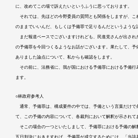
に、改めてこの場で訴えたいというふうに思っております。
それでは、先ほどの今野委員の質問とも関係をしますが、こ
のままでいいんだ、もしくは予備罪で足りるんだというような
まだ報道ベースでございますけれども、民進党さんが出され
の予備罪を今回つくるようなお話がございます。果たして、予
ありました論点について、私からも確認をします。
その前に、法務省に、我が国における予備罪における予備行
ます。
○林政府参考人
通常、予備罪は、構成要件の中では、予備という言葉だけで
て、この予備の内容について、各裁判において解釈が示されて
そこの場合の一つといたしまして、予備罪における予備の解
五日判決におきますれば、予備罪が成立するためには、「当該