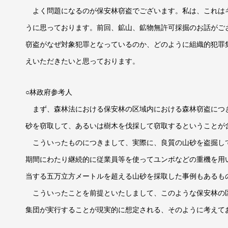
よく問題になるのが保安林窃盗でございます。私は、これは
うに思っております。前回、鉱山、鉱物無許可採掘のお話がご
窃盗がなぜ対象犯罪となっているのか、どのように組織的犯罪
えいただきたいと思っております。
○林政府参考人
まず、森林法における保安林の区域内における森林窃盗につ
砂を窃取して、あるいは樹木を伐採して窃取するということが
こういったものにつきまして、実際に、良質の山砂を盗掘し
期間にわたり継続的に従業員等を使ってユンボなどの重機を用
当する五万立方メートルを超える山砂を採取した事例もあるも
こういったことを前提といたしまして、このような保安林の
集団が実行することが現実的に想定される、そのように考えて