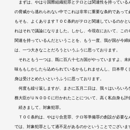
まずは、やはり国際組織犯罪とテロとは関連性を持っている
の脅威から逃れられない中でこれは非常に重要な条約であって
もそも、よくありますＴＯＣ条約がテロと関連しているのかと
れはそれで議論になりました。しかし、今現在において、この
関連を持っているんだということを、もう一度、我が国が今締
は、一つ大きなことだろうというふうに思っております。
それともう一つは、既に百八十七カ国がやっていますよ、未
味ももしかしたら込められているかもしれませんし、日本早く
身は受けとめたいというふうに思っております。
何度も繰り返しますが、まさに五月二日は、我々はいろいろ
務大臣がＵＮＯＤＣに行かれたことについて、高く私自身も評
続きまして、対象犯罪。
ＴＯＣ条約は、やはり合意罪、テロ等準備罪の創設が必要な
では、対象犯罪として過不足があるのかということでございま