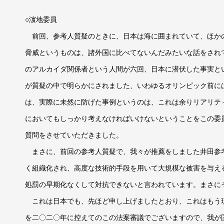
○濵地委員
前回、参考人質疑のときに、日本は海に囲まれていて、ほか
脅威というものは、諸外国に比べてないんだみたいな話をされ
のアルカイダ関係者という人間が六回、日本に潜伏した事実と
が質疑の中で明らかにされました、いわゆるオリンピック前に
は、実際に未然に防げた事例というのは、これは余りリアリテ
においてもしっかり考えなければいけないということをこの委
質問をさせていただきました。
まさに、前回の参考人質疑で、我々が推薦をしました井田参
く組織化され、高度な技術的手段を用いて大規模な被害を与え
処罰の早期化なくして対抗できないと言われています。まさに
これは日本でも、先ほど申し上げましたとおり、これはもう
を二〇二〇年に控えてのこの法案審議でございますので、我が