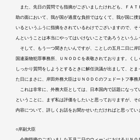
また、先日の質問でも指摘がございましたけれども、ＦＡＴ
助の面において、我が国が過度な負担ではなくて、我が国に捜
いるというふうに指摘をされているわけでございますので、そ
んということは本当にやってはいけないことであろうというふ
そして、もう一つ聞きたいんですが、ことしの五月二日に岸
国連薬物犯罪事務所、ＵＮＯＤＣを表敬されております。くし
しっかり質問をしようとするときに解任決議が出まして、とま
た日にまさに、岸田外務大臣はＵＮＯＤＣのフェドートフ事務
これは非常に、外務大臣としては、日本国内で話題になって
ということに、まず私は評価をしたいと思っておりますが、そ
内容について、詳しくお話をお聞かせいただければと思ってい
○岸副大臣
今御指摘のございました五月二日のウィーンにおけるＵＮＯ