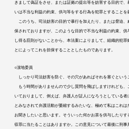
きまして偽証をさせ、または証拠の提出等を妨害する目的で、
いは不当な利益の約束、供与等をする行為を犯罪とすることを
このうち、司法妨害の目的で暴行を加えたり、または脅迫、
保されておりますが、このような目的で不当な利益の約束、供
し得る罰則がないことから、本法案によりまして、組織的犯罪
とによってこれを担保することとしたものであります。
○濵地委員
しっかり司法妨害を防ぐ、その穴があればそれを塞ぐという
もう時間がありませんので少し質問を飛ばしますけれども、
いておりまして、例えば、弁護人が証人になろうとしている者
とみなされて弁護活動が萎縮するみたいな、極めて私はこれは
お聞きしたいと思います。そういった何かお茶を供与したりす
収罪に当たることはありますか。この意見について最後に刑事