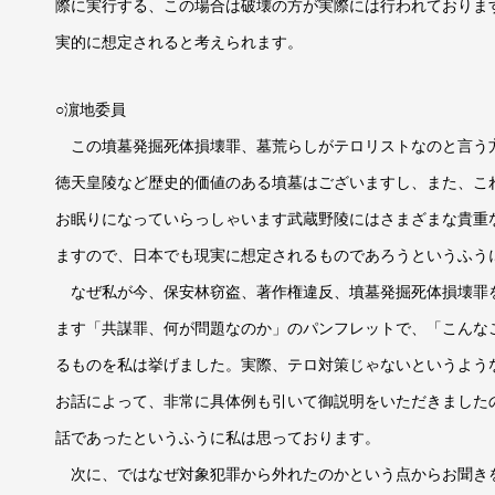
際に実行する、この場合は破壊の方が実際には行われておりま
実的に想定されると考えられます。
○濵地委員
この墳墓発掘死体損壊罪、墓荒らしがテロリストなのと言う
徳天皇陵など歴史的価値のある墳墓はございますし、また、こ
お眠りになっていらっしゃいます武蔵野陵にはさまざまな貴重
ますので、日本でも現実に想定されるものであろうというふう
なぜ私が今、保安林窃盗、著作権違反、墳墓発掘死体損壊罪
ます「共謀罪、何が問題なのか」のパンフレットで、「こんな
るものを私は挙げました。実際、テロ対策じゃないというよう
お話によって、非常に具体例も引いて御説明をいただきました
話であったというふうに私は思っております。
次に、ではなぜ対象犯罪から外れたのかという点からお聞き