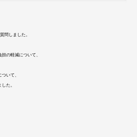
で質問しました。
負担の軽減について、
について、
ました。