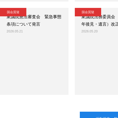
国会質疑
国会質疑
衆議院憲法審査会 緊急事態
衆議院法務委員会
条項について発言
年後見・遺言）改
2026.05.21
2026.05.20