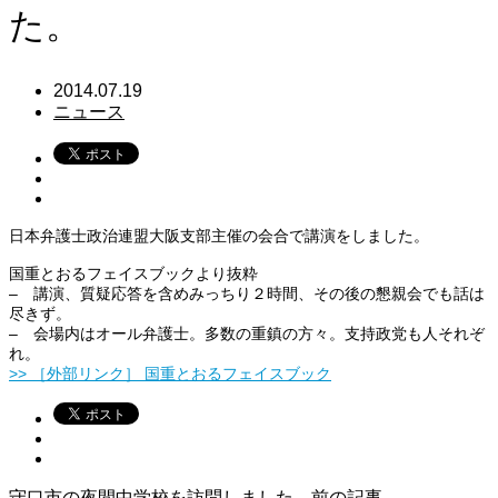
た。
2014.07.19
ニュース
日本弁護士政治連盟大阪支部主催の会合で講演をしました。
国重とおるフェイスブックより抜粋
– 講演、質疑応答を含めみっちり２時間、その後の懇親会でも話は
尽きず。
– 会場内はオール弁護士。多数の重鎮の方々。支持政党も人それぞ
れ。
>> ［外部リンク］ 国重とおるフェイスブック
守口市の夜間中学校を訪問しました。
前の記事