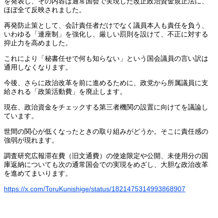
を発表し、その内容は通常国会で実現した改正政治資金規正法に、
ほぼ全て反映されました。
再発防止策として、会計責任者だけでなく議員本人も責任を負う、
いわゆる「連座制」を強化し、厳しい罰則を設けて、不正に対する
抑止力を高めました。
これにより「秘書任せで何も知らない」という国会議員の言い訳は
通用しなくなります。
今後、さらに政治改革を前に進めるために、政党から所属議員に支
給される「政策活動費」を廃止します。
現在、政治資金をチェックする第三者機関の設置に向けてを議論し
ています。
世間の関心が低くなったときの取り組みがどうか。そこに責任感の
強弱が現れます。
調査研究広報滞在費（旧文通費）の使途限定や公開、未使用分の国
庫返納についても次の通常国会での実現をめざし、大胆な政治改革
を進めてまいります。
https://x.com/ToruKunishige/status/1821475314993868907