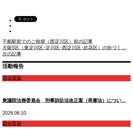
千船駅前でのご挨拶（西淀川区）
前の記事
大阪5区（東淀川区･淀川区･西淀川区･此花区）の街づく…
次の記事
活動報告
国会質疑
衆議院法務委員会 刑事訴訟法改正案（再審法）につい…
2026.06.10
国会質疑