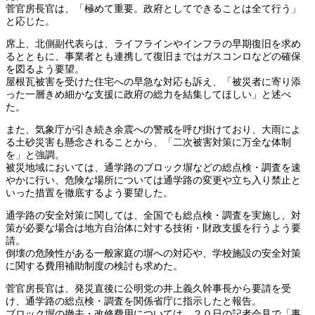
菅官房長官は、「極めて重要。政府としてできることは全て行う」
と応じた。
席上、北側副代表らは、ライフラインやインフラの早期復旧を求め
るとともに、事業者とも連携して復旧まではガスコンロなどの確保
を図るよう要望。
屋根瓦被害を受けた住宅への早急な対応も訴え、「被災者に寄り添
った一層きめ細かな支援に政府の総力を結集してほしい」と述べ
た。
また、気象庁が引き続き余震への警戒を呼び掛けており、大雨によ
る土砂災害も懸念されることから、「二次被害対策に万全な体制
を」と強調。
被災地域においては、通学路のブロック塀などの総点検・調査を速
やかに行い、危険な場所については通学路の変更や立ち入り禁止と
いった措置を徹底するよう要望した。
通学路の安全対策に関しては、全国でも総点検・調査を実施し、対
策が必要な場合は地方自治体に対する技術・財政支援を行うよう要
請。
倒壊の危険性がある一般家庭の塀への対応や、学校施設の安全対策
に関する費用補助制度の検討も求めた。
菅官房長官は、発災直後に公明党の井上義久幹事長から要請を受
け、通学路の総点検・調査を関係省庁に指示したと報告。
ブロック塀の撤去・改修費用については、２０日の記者会見で「事