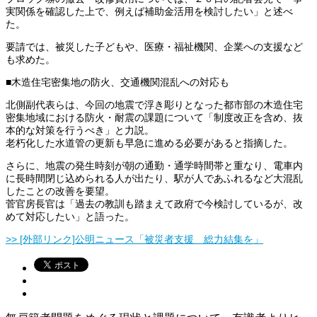
実関係を確認した上で、例えば補助金活用を検討したい」と述べ
た。
要請では、被災した子どもや、医療・福祉機関、企業への支援など
も求めた。
■木造住宅密集地の防火、交通機関混乱への対応も
北側副代表らは、今回の地震で浮き彫りとなった都市部の木造住宅
密集地域における防火・耐震の課題について「制度改正を含め、抜
本的な対策を行うべき」と力説。
老朽化した水道管の更新も早急に進める必要があると指摘した。
さらに、地震の発生時刻が朝の通勤・通学時間帯と重なり、電車内
に長時間閉じ込められる人が出たり、駅が人であふれるなど大混乱
したことの改善を要望。
菅官房長官は「過去の教訓も踏まえて政府で今検討しているが、改
めて対応したい」と語った。
>> [外部リンク]公明ニュース「被災者支援 総力結集を」