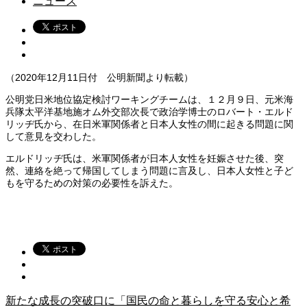
ニュース
（2020年12月11日付 公明新聞より転載）
公明党日米地位協定検討ワーキングチームは、１２月９日、元米海
兵隊太平洋基地施オム外交部次長で政治学博士のロバート・エルド
リッヂ氏から、在日米軍関係者と日本人女性の間に起きる問題に関
して意見を交わした。
エルドリッヂ氏は、米軍関係者が日本人女性を妊娠させた後、突
然、連絡を絶って帰国してしまう問題に言及し、日本人女性と子ど
もを守るための対策の必要性を訴えた。
新たな成長の突破口に「国民の命と暮らしを守る安心と希