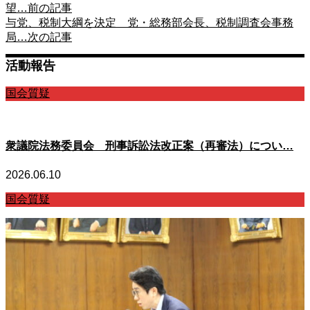
望…
前の記事
与党、税制大綱を決定 党・総務部会長、税制調査会事務
局…
次の記事
活動報告
国会質疑
衆議院法務委員会 刑事訴訟法改正案（再審法）につい…
2026.06.10
国会質疑