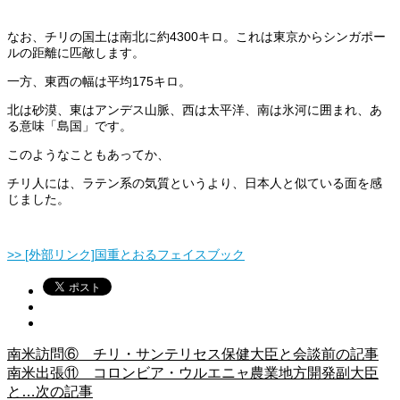
なお、チリの国土は南北に約4300キロ。これは東京からシンガポー
ルの距離に匹敵します。
一方、東西の幅は平均175キロ。
北は砂漠、東はアンデス山脈、西は太平洋、南は氷河に囲まれ、あ
る意味「島国」です。
このようなこともあってか、
チリ人には、ラテン系の気質というより、日本人と似ている面を感
じました。
>> [外部リンク]国重とおるフェイスブック
南米訪問⑥ チリ・サンテリセス保健大臣と会談
前の記事
南米出張⑪ コロンビア・ウルエニャ農業地方開発副大臣
と…
次の記事