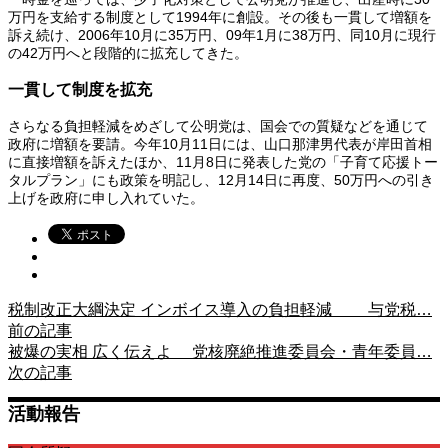
万円を支給する制度として1994年に創設。その後も一貫して増額を
訴え続け、2006年10月に35万円、09年1月に38万円、同10月に現行
の42万円へと段階的に拡充してきた。
一貫して制度を拡充
さらなる負担軽減をめざして公明党は、国会での質疑などを通じて
政府に増額を要請。今年10月11日には、山口那津男代表が岸田首相
に直接増額を訴えたほか、11月8日に発表した党の「子育て応援トー
タルプラン」にも政策を明記し、12月14日に再度、50万円への引き
上げを政府に申し入れていた。
税制改正大綱決定 インボイス導入の負担軽減 与党税…
前の記事
被爆の実相 広く伝えよ 党核廃絶推進委員会・青年委員…
次の記事
活動報告