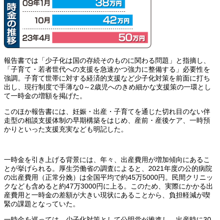
報告書では「少子化は国の存続そのものに関わる問題」と指摘し、
「子育て・若者世代への支援を急速かつ強力に整備する」必要性を
強調。子育て世帯に対する経済的支援など少子化対策を前面に打ち
出し、現行制度で手薄な0～2歳児へのきめ細かな支援策の一環とし
て一時金の増額を掲げた。
このほか報告書には、妊娠・出産・子育てを通じた切れ目のない伴
走型の相談支援体制の早期構築をはじめ、産前・産後ケア、一時預
かりといった支援充実なども明記した。
一時金を引き上げる背景には、年々、出産費用が増加傾向にあるこ
とが挙げられる。厚生労働省の調査によると、2021年度の公的病院
の出産費用（正常分娩）は全国平均で約45万5000円。民間クリニッ
クなども含めると約47万3000円に上る。このため、実際にかかる出
産費用と一時金の差額が大きい現状にあることから、負担軽減が喫
緊の課題となっていた。
一時金を巡っては、少子化対策として公明党が推進し、出産時に30