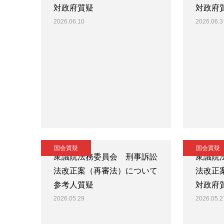
対政府質疑
対政府
2026.06.10
2026.06.3
国会質疑
国会質疑
衆議院法務委員会 刑事訴訟
衆議院
法改正案（再審法）について
法改正
参考人質疑
対政府
2026.05.29
2026.05.2