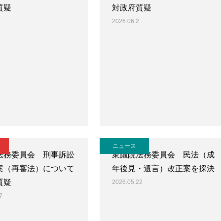
質疑
対政府質疑
2026.06.2
ニュース
法務委員会 刑事訴訟
衆議院法務委員会 民法（成
案（再審法）について
年後見・遺言）改正案を採決
質疑
2026.05.22
7