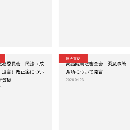
国会質疑
法務委員会 民法（成
衆議院憲法審査会 緊急事態
・遺言）改正案につい
条項について発言
府質疑
2026.04.23
0