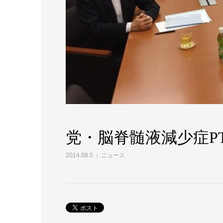
党・脳脊髄液減少症P
2014.08.5
ニュース