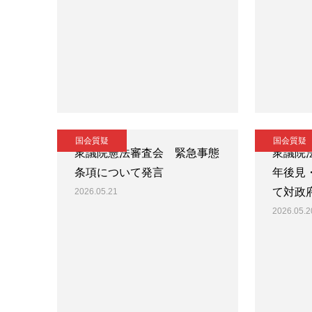
国会質疑
国会質疑
衆議院憲法審査会 緊急事態
衆議院
条項について発言
年後見
て対政
2026.05.21
2026.05.2