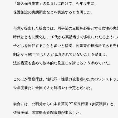
「婦人保護事業」の見直しに向けて、今年度中に、
保護施設の実態調査などを実施すると表明した。
与党が提出した提言では、同事業の支援を必要とする女性の実
時代とともに変化し、10代から高齢者まで多岐にわたるように
子どもを同伴することも多いと指摘。同事業の根拠法である売
制定から60年間ほとんど見直されていないことを踏まえ、
法的措置も含めて抜本的な見直しを講じるよう求めていた。
このほか警察庁は、性犯罪・性暴力被害者のためのワンストッ
今年度新たに全国で３カ所増やす予定と述べた。
会合には、公明党から山本香苗同PT座長代理（参院議員）と、
佐藤茂樹、国重徹両衆院議員が出席した。