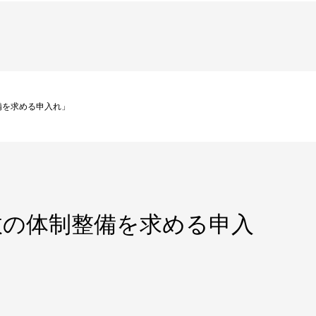
備を求める申入れ」
政の体制整備を求める申入