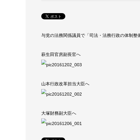
与党の法務関係議員で「司法・法務行政の体制整
萩生田官房副長官へ
山本行政改革担当大臣へ
大塚財務副大臣へ