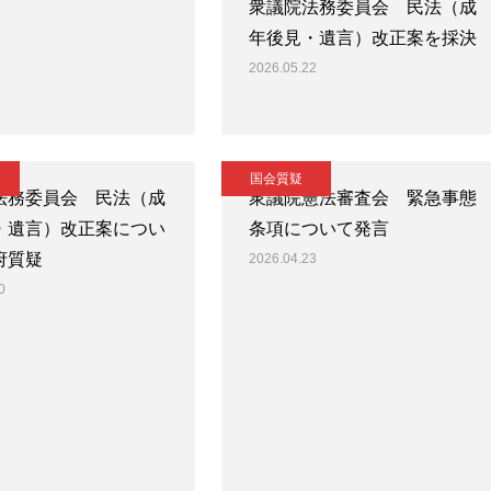
衆議院法務委員会 民法（成
年後見・遺言）改正案を採決
2026.05.22
国会質疑
法務委員会 民法（成
衆議院憲法審査会 緊急事態
・遺言）改正案につい
条項について発言
府質疑
2026.04.23
0