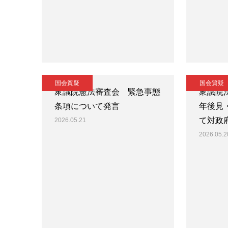
国会質疑
国会質疑
衆議院憲法審査会 緊急事態
衆議院
条項について発言
年後見
て対政
2026.05.21
2026.05.2