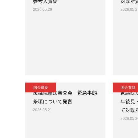
参考人質疑
対政府
2026.05.29
2026.05.2
国会質疑
国会質疑
衆議院憲法審査会 緊急事態
衆議院
条項について発言
年後見
て対政
2026.05.21
2026.05.2