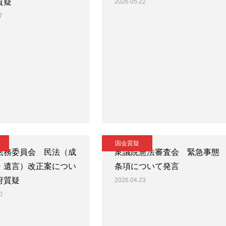
質疑
2026.05.22
7
国会質疑
法務委員会 民法（成
衆議院憲法審査会 緊急事態
・遺言）改正案につい
条項について発言
府質疑
2026.04.23
0