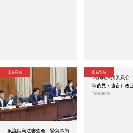
国会質疑
国会質疑
衆議院法務委員会
年後見・遺言）改
2026.05.20
衆議院憲法審査会 緊急事態