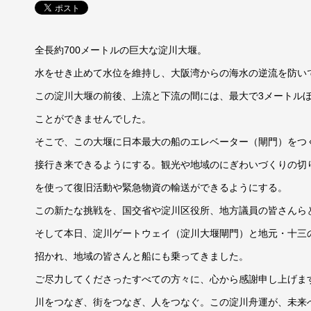
全長約700メートルの巨大な淀川大堰。
水をせき止めて水位を維持し、大阪湾からの海水の逆流を防い
この淀川大堰の前後、上流と下流の間には、最大で3メートル
ことができませんでした。
そこで、この大堰に日本最大の船のエレベーター（閘門）をつ
接行き来できるようにする。観光や地域のにぎわいづくりの切
を使って復旧活動や緊急物資の輸送ができるようにする。
この新たな挑戦を、国交省や淀川区役所、地方議員の皆さんら
そして本日、淀川ゲートウェイ（淀川大堰閘門）と地元・十三
招かれ、地域の皆さんと船にも乗ってきました。
ご尽力してくださったすべての方々に、心から感謝申し上げま
川をつなぎ、街をつなぎ、人をつなぐ。この淀川舟運が、未来